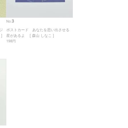
3
No.
リジ
ポストカード あなたを思い出させる
]
星があるよ [ 森山 しなこ ]
198円