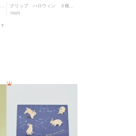
クリップ 大阪 2種類 [3:biscuit]
クリップ ハロウィン ３種類 [3:biscuit]
700円
ます