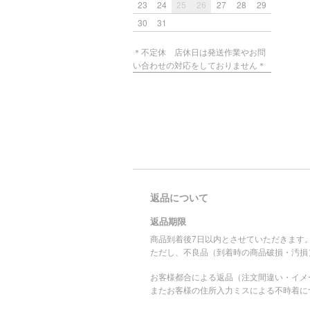
23
24
25
26
27
28
29
30
31
＊不定休 店休日は発送作業やお問
い合わせの対応をしておりません＊
返品について
返品期限
商品到着後7日以内とさせていただきます
ただし、不良品（到着時の商品破損・汚損
お客様都合による返品（注文間違い・イメ
またお客様の住所入力ミスによる不時着に