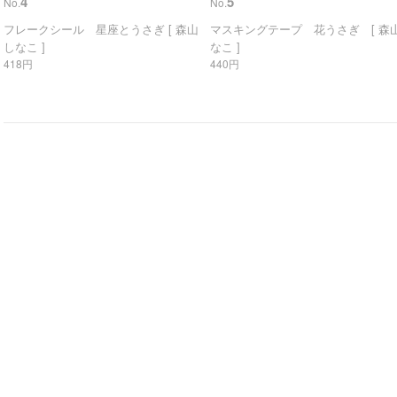
4
5
No.
No.
フレークシール 星座とうさぎ [ 森山
マスキングテープ 花うさぎ [ 森山
しなこ ]
なこ ]
418円
440円