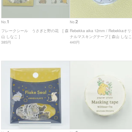
1
2
No.
No.
フレークシール うさぎと野の花 [ 森
Rebekka aika 12mm / Rebekkaオ
山 しなこ ]
ナルマスキングテープ [ 森山 しなこ 
385円
440円