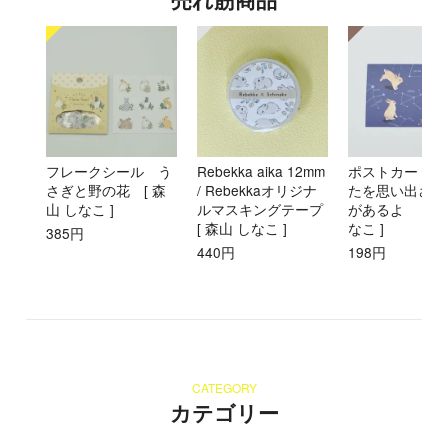
フレークシール う
Rebekka aika 12mm
ポストカード 
さぎと野の花 [ 森
/ Rebekkaオリジナ
たを思い出させ
山 しなこ ]
ルマスキングテープ
があるよ [ 森
[ 森山 しなこ ]
なこ ]
385円
440円
198円
CATEGORY
カテゴリー