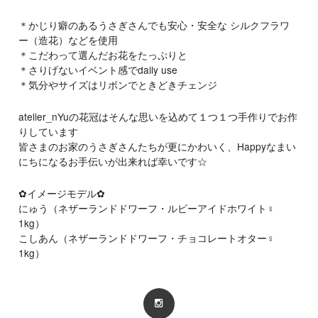
＊かじり癖のあるうさぎさんでも安心・安全な シルクフラワ
ー（造花）などを使用
＊こだわって選んだお花をたっぷりと
＊さりげないイベント感でdaily use
＊気分やサイズはリボンでときどきチェンジ
atelier_nYuの花冠はそんな思いを込めて１つ１つ手作りでお作
りしています
皆さまのお家のうさぎさんたちが更にかわいく、Happyなまい
にちになるお手伝いが出来れば幸いです☆
✿イメージモデル✿
にゅう（ネザーランドドワーフ・ルビーアイドホワイト♀
1kg）
こしあん（ネザーランドドワーフ・チョコレートオター♀
1kg）