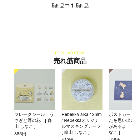
5
1
5
商品中
-
商品
POPULAR ITEMS
売れ筋商品
フレークシール う
Rebekka aika 12mm
ポストカード 
さぎと野の花 [ 森
/ Rebekkaオリジナ
たを思い出させ
山 しなこ ]
ルマスキングテープ
があるよ [ 森
[ 森山 しなこ ]
なこ ]
385円
440円
198円