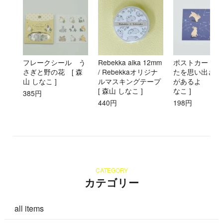
フレークシール う
Rebekka aika 12mm
ポストカード 
さぎと野の花 [ 森
/ Rebekkaオリジナ
たを思い出させ
山 しなこ ]
ルマスキングテープ
があるよ [ 森
[ 森山 しなこ ]
なこ ]
385円
440円
198円
CATEGORY
カテゴリー
all items