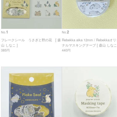
1
2
No.
No.
フレークシール うさぎと野の花 [ 森
Rebekka aika 12mm / Rebekkaオ
山 しなこ ]
ナルマスキングテープ [ 森山 しなこ 
385円
440円