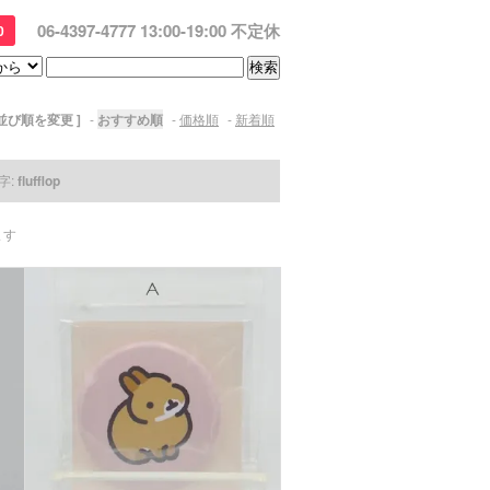
06-4397-4777 13:00-19:00 不定休
0
 並び順を変更 ]
-
おすすめ順
-
価格順
-
新着順
字:
flufflop
ます