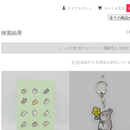
マイアカウント
カートを見る
検索結果
[
ヒット件数:
3
件
カテゴリー:
指定なし
検索文
全 [3] 商品中 [1-3] 商品を表示してい