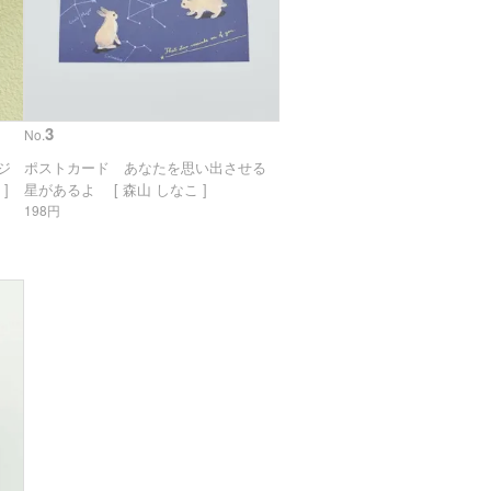
3
No.
リジ
ポストカード あなたを思い出させる
]
星があるよ [ 森山 しなこ ]
198円