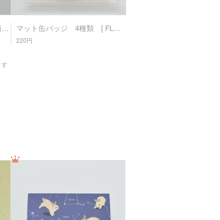
アクリルキーホルダー 4種類 [ FLUFFLOP ]
マット缶バッジ 4種類 [ FLUFFLOP ]
220円
ます