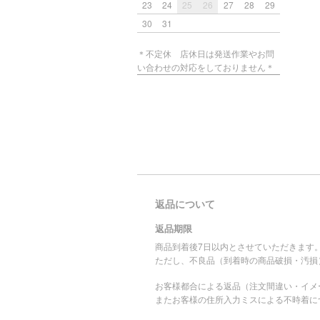
23
24
25
26
27
28
29
30
31
＊不定休 店休日は発送作業やお問
い合わせの対応をしておりません＊
返品について
返品期限
商品到着後7日以内とさせていただきます
ただし、不良品（到着時の商品破損・汚損
お客様都合による返品（注文間違い・イメ
またお客様の住所入力ミスによる不時着に