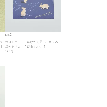
3
No.
リジ
ポストカード あなたを思い出させる
]
星があるよ [ 森山 しなこ ]
198円