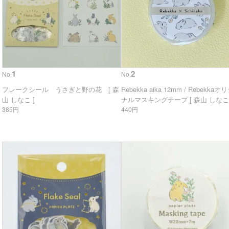
1
2
No.
No.
フレークシール うさぎと野の花 [ 森
Rebekka aika 12mm / Rebekkaオ
山 しなこ ]
ナルマスキングテープ [ 森山 しなこ 
385円
440円