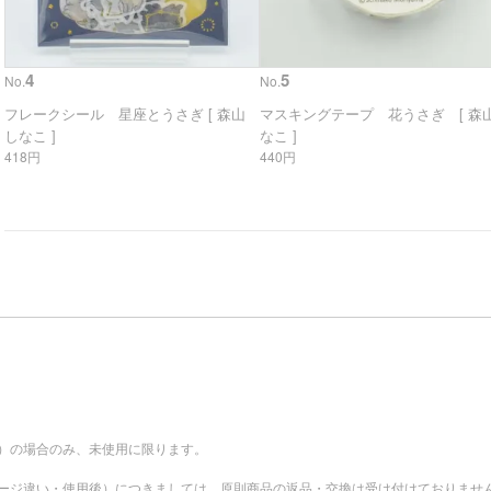
4
5
No.
No.
フレークシール 星座とうさぎ [ 森山
マスキングテープ 花うさぎ [ 森山
しなこ ]
なこ ]
418円
440円
。
）の場合のみ、未使用に限ります。
ージ違い・使用後）につきましては、原則商品の返品・交換は受け付けておりませ