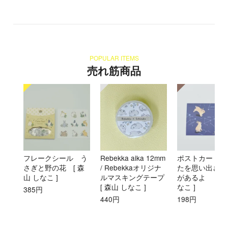
POPULAR ITEMS
売れ筋商品
フレークシール う
Rebekka aika 12mm
ポストカード 
さぎと野の花 [ 森
/ Rebekkaオリジナ
たを思い出させ
山 しなこ ]
ルマスキングテープ
があるよ [ 森
[ 森山 しなこ ]
なこ ]
385円
440円
198円