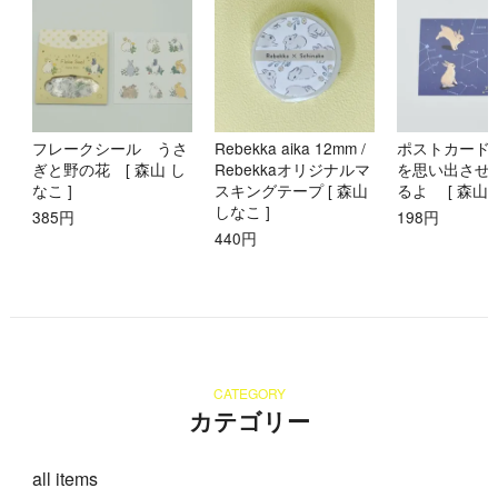
フレークシール うさ
Rebekka aika 12mm /
ポストカード
ぎと野の花 [ 森山 し
Rebekkaオリジナルマ
を思い出させ
なこ ]
スキングテープ [ 森山
るよ [ 森山 
しなこ ]
385円
198円
440円
CATEGORY
カテゴリー
all items