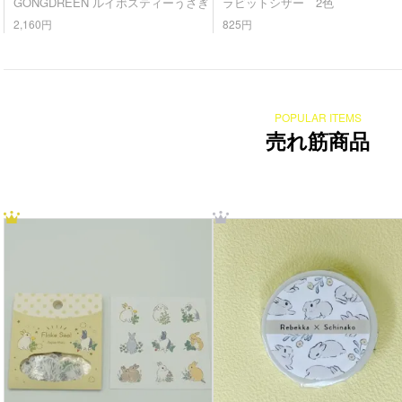
GONGDREEN ルイボスティーうさぎ
ラビットシザー 2色
2,160円
825円
POPULAR ITEMS
売れ筋商品