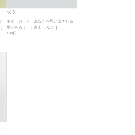
3
No.
リジ
ポストカード あなたを思い出させる
]
星があるよ [ 森山 しなこ ]
198円
 し