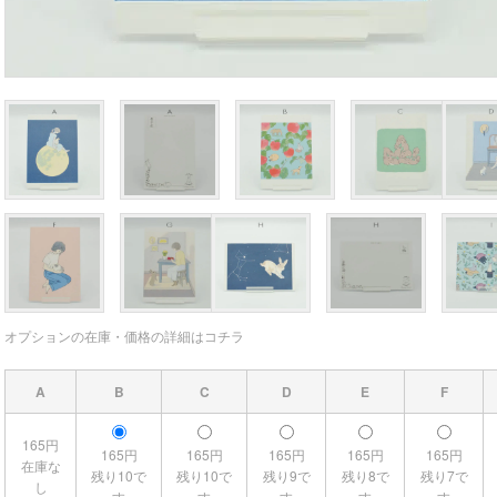
オプションの在庫・価格の詳細はコチラ
A
B
C
D
E
F
165円
165円
165円
165円
165円
165円
在庫な
残り10で
残り10で
残り9で
残り8で
残り7で
し
す
す
す
す
す