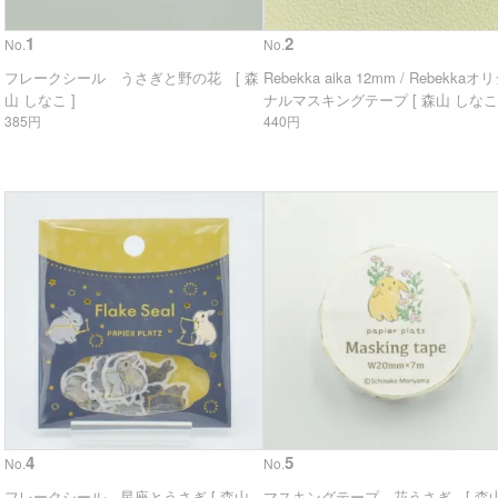
1
2
No.
No.
フレークシール うさぎと野の花 [ 森
Rebekka aika 12mm / Rebekkaオ
山 しなこ ]
ナルマスキングテープ [ 森山 しなこ 
385円
440円
4
5
No.
No.
フレークシール 星座とうさぎ [ 森山
マスキングテープ 花うさぎ [ 森山