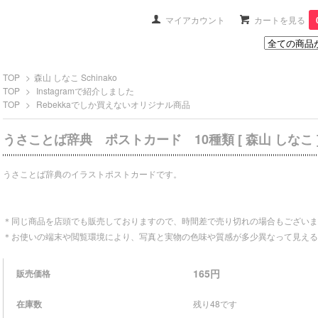
マイアカウント
カートを見る
TOP
>
森山 しなこ Schinako
TOP
>
Instagramで紹介しました
TOP
>
Rebekkaでしか買えないオリジナル商品
うさことば辞典 ポストカード 10種類 [ 森山 しなこ 
うさことば辞典のイラストポストカードです。
＊同じ商品を店頭でも販売しておりますので、時間差で売り切れの場合もございま
＊お使いの端末や閲覧環境により、写真と実物の色味や質感が多少異なって見える
165円
販売価格
在庫数
残り48です