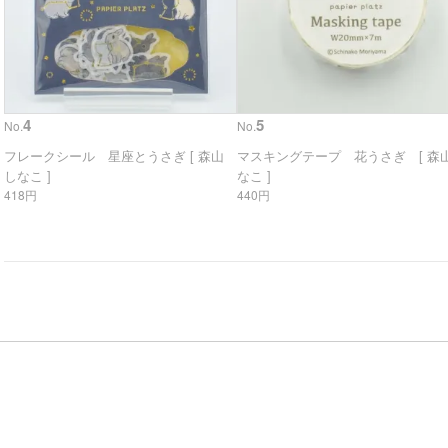
4
5
No.
No.
フレークシール 星座とうさぎ [ 森山
マスキングテープ 花うさぎ [ 森山
しなこ ]
なこ ]
418円
440円
。