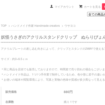
マイアカウント
カートを見る
TOP
>
ハンドメイド作家 Handmade creators
>
ウサヨコ
妖怪うさぎのアクリルスタンドクリップ ぬらりぴょん 
アクリルプレートの差し込む向きによって、クリップとスタンドの2WAYで使える
サイズ：約3×6.5ｃｍ
＊同じ商品を店頭でも販売しておりますので、時間差で売り切れの場合もございま
＊ハンドメイド作品は、1つ1つ手作業で制作しているため、色や形に若干の違い
＊お使いの端末や閲覧環境により、写真と実物の色味や質感が多少異なって見える
880円
販売価格
在庫数
残り 1です