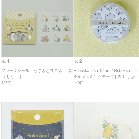
1
2
No.
No.
フレークシール うさぎと野の花 [ 森
Rebekka aika 12mm / Rebekkaオ
山 しなこ ]
ナルマスキングテープ [ 森山 しなこ 
385円
440円