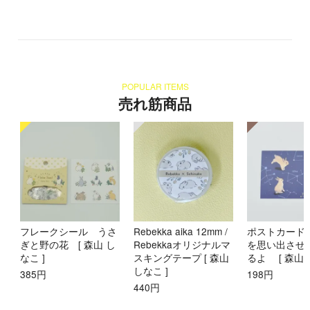
POPULAR ITEMS
売れ筋商品
フレークシール うさ
Rebekka aika 12mm /
ポストカード
ぎと野の花 [ 森山 し
Rebekkaオリジナルマ
を思い出させ
なこ ]
スキングテープ [ 森山
るよ [ 森山 
しなこ ]
385円
198円
440円