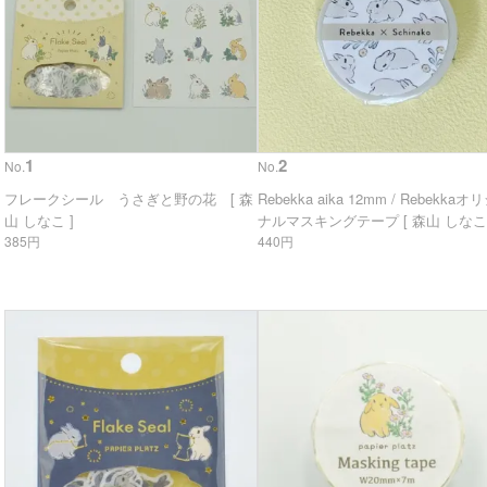
1
2
No.
No.
フレークシール うさぎと野の花 [ 森
Rebekka aika 12mm / Rebekkaオ
山 しなこ ]
ナルマスキングテープ [ 森山 しなこ 
385円
440円