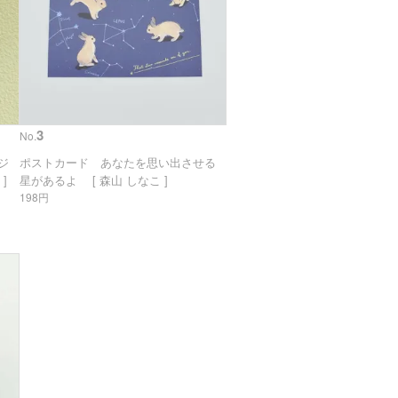
3
No.
リジ
ポストカード あなたを思い出させる
]
星があるよ [ 森山 しなこ ]
198円