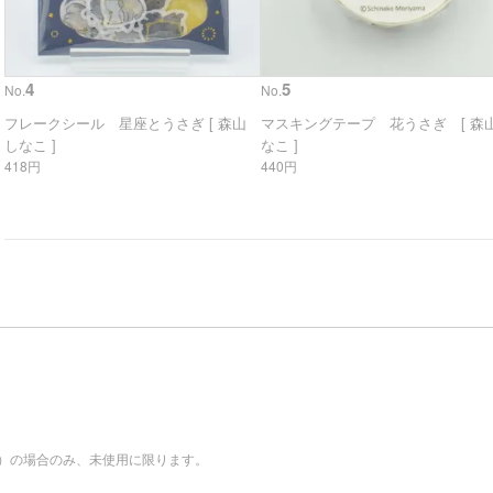
4
5
No.
No.
フレークシール 星座とうさぎ [ 森山
マスキングテープ 花うさぎ [ 森山
しなこ ]
なこ ]
418円
440円
。
）の場合のみ、未使用に限ります。