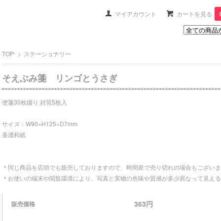
マイアカウント
カートを見る
TOP
>
ステーショナリー
そえぶみ箋 リンゴとうさぎ
便箋30枚綴り 封筒5枚入
サイズ：W90×H125×D7mm
美濃和紙
＊同じ商品を店頭でも販売しておりますので、時間差で売り切れの場合もございま
＊お使いの端末や閲覧環境により、写真と実物の色味や質感が多少異なって見える
363円
販売価格