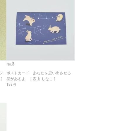
3
No.
リジ
ポストカード あなたを思い出させる
]
星があるよ [ 森山 しなこ ]
198円