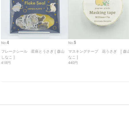
4
5
No.
No.
フレークシール 星座とうさぎ [ 森山
マスキングテープ 花うさぎ [ 森山
しなこ ]
なこ ]
418円
440円