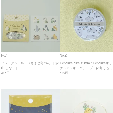
1
2
No.
No.
フレークシール うさぎと野の花 [ 森
Rebekka aika 12mm / Rebekkaオ
山 しなこ ]
ナルマスキングテープ [ 森山 しなこ 
385円
440円