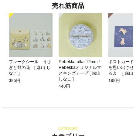
売れ筋商品
フレークシール うさ
Rebekka aika 12mm /
ポストカード
ぎと野の花 [ 森山 し
Rebekkaオリジナルマ
を思い出させ
なこ ]
スキングテープ [ 森山
るよ [ 森山 
しなこ ]
385円
198円
440円
CATEGORY
カテゴリー