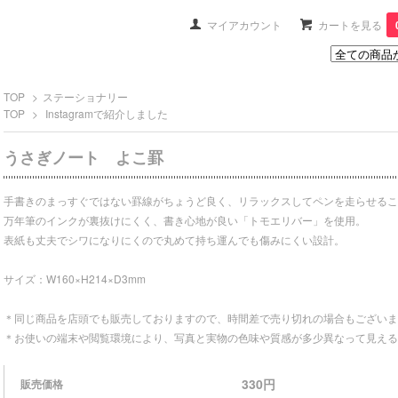
マイアカウント
カートを見る
TOP
>
ステーショナリー
TOP
>
Instagramで紹介しました
うさぎノート よこ罫
手書きのまっすぐではない罫線がちょうど良く、リラックスしてペンを走らせるこ
万年筆のインクが裏抜けにくく、書き心地が良い「トモエリバー」を使用。
表紙も丈夫でシワになりにくので丸めて持ち運んでも傷みにくい設計。
サイズ：W160×H214×D3mm
＊同じ商品を店頭でも販売しておりますので、時間差で売り切れの場合もございま
＊お使いの端末や閲覧環境により、写真と実物の色味や質感が多少異なって見える
330円
販売価格