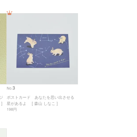
3
No.
リジ
ポストカード あなたを思い出させる
]
星があるよ [ 森山 しなこ ]
198円