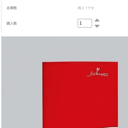
在庫数
残り 1です
購入数