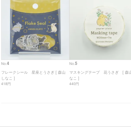
4
5
No.
No.
フレークシール 星座とうさぎ [ 森山
マスキングテープ 花うさぎ [ 森山
しなこ ]
なこ ]
418円
440円