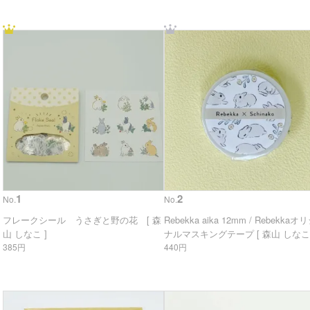
1
2
No.
No.
フレークシール うさぎと野の花 [ 森
Rebekka aika 12mm / Rebekkaオ
山 しなこ ]
ナルマスキングテープ [ 森山 しなこ 
385円
440円