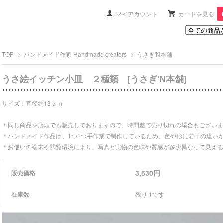
マイアカウント
カートを見る
TOP
>
ハンドメイド作家 Handmade creators
>
うさぎ'N本舗
うさ絵イッチン小皿 ２種類 [うさぎ'N本舗]
サイズ：直径約13ｃｍ
＊同じ商品を店頭でも販売しておりますので、時間差で売り切れの場合もございま
＊ハンドメイド作品は、1つ1つ手作業で制作しているため、色や形に若干の違い
＊お使いの端末や閲覧環境により、写真と実物の色味や質感が多少異なって見える
3,630円
販売価格
在庫数
残り 1です