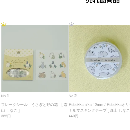
1
2
No.
No.
フレークシール うさぎと野の花 [ 森
Rebekka aika 12mm / Rebekkaオ
山 しなこ ]
ナルマスキングテープ [ 森山 しなこ 
385円
440円