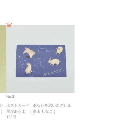
3
No.
リジ
ポストカード あなたを思い出させる
]
星があるよ [ 森山 しなこ ]
198円