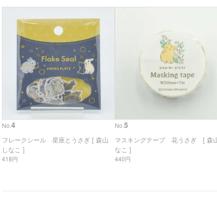
4
5
No.
No.
フレークシール 星座とうさぎ [ 森山
マスキングテープ 花うさぎ [ 森山
しなこ ]
なこ ]
418円
440円