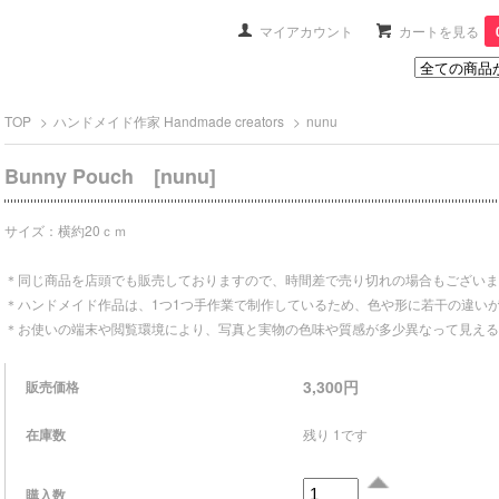
マイアカウント
カートを見る
TOP
>
ハンドメイド作家 Handmade creators
>
nunu
Bunny Pouch [nunu]
サイズ：横約20ｃｍ
＊同じ商品を店頭でも販売しておりますので、時間差で売り切れの場合もございま
＊ハンドメイド作品は、1つ1つ手作業で制作しているため、色や形に若干の違い
＊お使いの端末や閲覧環境により、写真と実物の色味や質感が多少異なって見える
3,300円
販売価格
在庫数
残り 1です
購入数