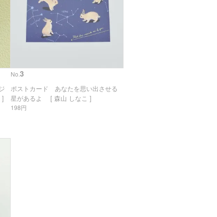
3
No.
リジ
ポストカード あなたを思い出させる
]
星があるよ [ 森山 しなこ ]
198円