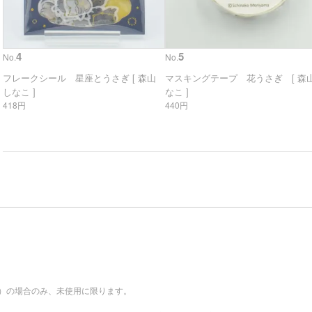
4
5
No.
No.
フレークシール 星座とうさぎ [ 森山
マスキングテープ 花うさぎ [ 森山
しなこ ]
なこ ]
418円
440円
。
）の場合のみ、未使用に限ります。