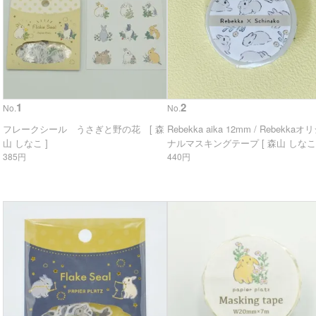
1
2
No.
No.
フレークシール うさぎと野の花 [ 森
Rebekka aika 12mm / Rebekkaオ
山 しなこ ]
ナルマスキングテープ [ 森山 しなこ 
385円
440円