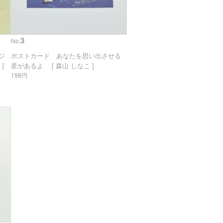
3
No.
リジ
ポストカード あなたを思い出させる
]
星があるよ [ 森山 しなこ ]
198円