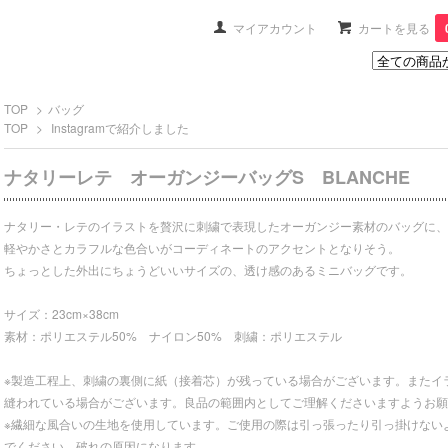
マイアカウント
カートを見る
TOP
>
バッグ
TOP
>
Instagramで紹介しました
ナタリーレテ オーガンジーバッグS BLANCHE
ナタリー・レテのイラストを贅沢に刺繍で表現したオーガンジー素材のバッグに、
軽やかさとカラフルな色合いがコーディネートのアクセントとなりそう。
ちょっとした外出にちょうどいいサイズの、透け感のあるミニバッグです。
サイズ：23cm×38cm
素材：ポリエステル50% ナイロン50% 刺繍：ポリエステル
※製造工程上、刺繍の裏側に紙（接着芯）が残っている場合がございます。またイ
縫われている場合がございます。良品の範囲内としてご理解くださいますようお願
※繊細な風合いの生地を使用しています。ご使用の際は引っ張ったり引っ掛けない
でください。破れの原因になります。