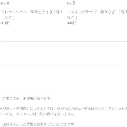
4
5
No.
No.
フレークシール 星座とうさぎ [ 森山
マスキングテープ 花うさぎ [ 森山
しなこ ]
なこ ]
418円
440円
。
）の場合のみ、未使用に限ります。
ージ違い・使用後）につきましては、原則商品の返品・交換は受け付けておりませ
ついても、当ショップは一切の責任を負いません。
、送料等かかった費用を請求させていただきます。