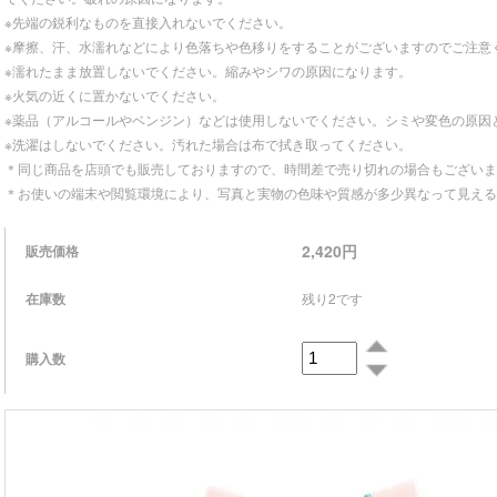
※先端の鋭利なものを直接入れないでください。
※摩擦、汗、水濡れなどにより色落ちや色移りをすることがございますのでご注意
※濡れたまま放置しないでください。縮みやシワの原因になります。
※火気の近くに置かないでください。
※薬品（アルコールやベンジン）などは使用しないでください。シミや変色の原因
※洗濯はしないでください。汚れた場合は布で拭き取ってください。
＊同じ商品を店頭でも販売しておりますので、時間差で売り切れの場合もございま
＊お使いの端末や閲覧環境により、写真と実物の色味や質感が多少異なって見える
2,420円
販売価格
在庫数
残り2です
購入数