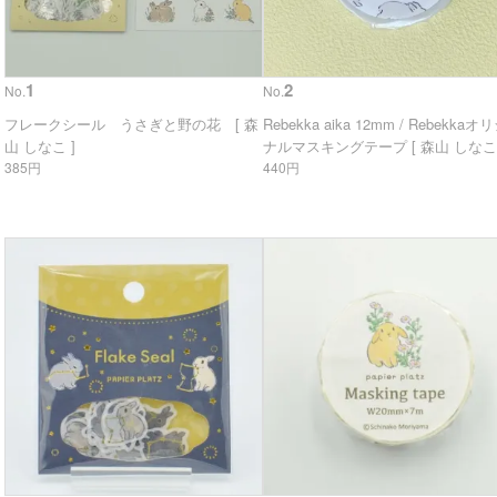
1
2
No.
No.
フレークシール うさぎと野の花 [ 森
Rebekka aika 12mm / Rebekkaオ
山 しなこ ]
ナルマスキングテープ [ 森山 しなこ 
385円
440円