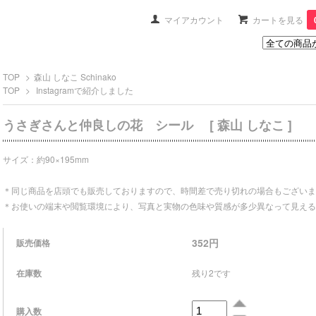
マイアカウント
カートを見る
TOP
>
森山 しなこ Schinako
TOP
>
Instagramで紹介しました
うさぎさんと仲良しの花 シール [ 森山 しなこ ]
サイズ：約90×195mm
＊同じ商品を店頭でも販売しておりますので、時間差で売り切れの場合もございま
＊お使いの端末や閲覧環境により、写真と実物の色味や質感が多少異なって見える
352円
販売価格
在庫数
残り2です
購入数