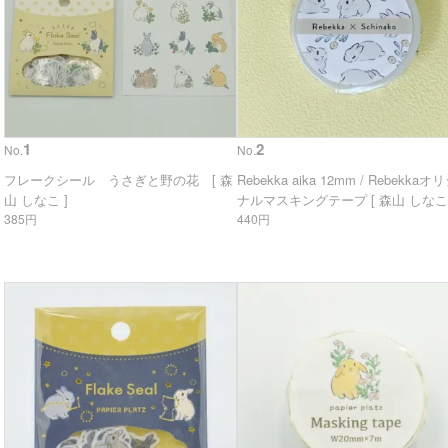
1
2
No.
No.
フレークシール うさぎと野の花 [ 森
Rebekka aika 12mm / Rebekkaオ
山 しなこ ]
ナルマスキングテープ [ 森山 しなこ 
385円
440円