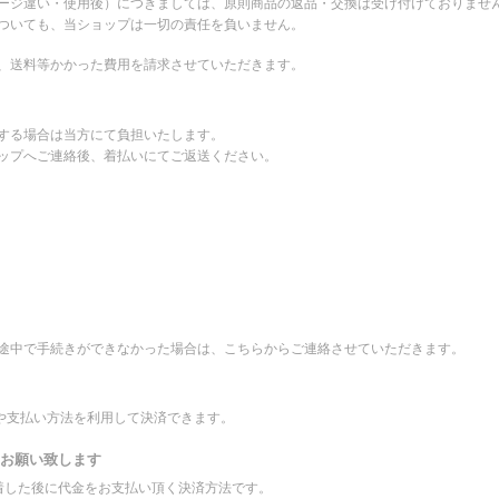
ージ違い・使用後）につきましては、原則商品の返品・交換は受け付けておりませ
ついても、当ショップは一切の責任を負いません。
、送料等かかった費用を請求させていただきます。
する場合は当方にて負担いたします。
ップへご連絡後、着払いにてご返送ください。
途中で手続きができなかった場合は、こちらからご連絡させていただきます。
先や支払い方法を利用して決済できます。
をお願い致します
到着した後に代金をお支払い頂く決済方法です。