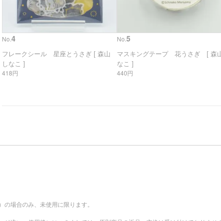
4
5
No.
No.
フレークシール 星座とうさぎ [ 森山
マスキングテープ 花うさぎ [ 森山
しなこ ]
なこ ]
418円
440円
。
）の場合のみ、未使用に限ります。