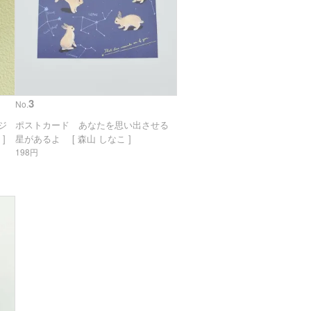
3
No.
リジ
ポストカード あなたを思い出させる
]
星があるよ [ 森山 しなこ ]
198円