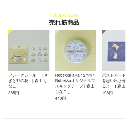
POPULAR ITEMS
売れ筋商品
フレークシール うさ
Rebekka aika 12mm /
ポストカード
ぎと野の花 [ 森山 し
Rebekkaオリジナルマ
を思い出させ
なこ ]
スキングテープ [ 森山
るよ [ 森山 
しなこ ]
385円
198円
440円