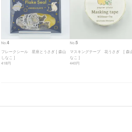
4
5
No.
No.
フレークシール 星座とうさぎ [ 森山
マスキングテープ 花うさぎ [ 森山
しなこ ]
なこ ]
418円
440円