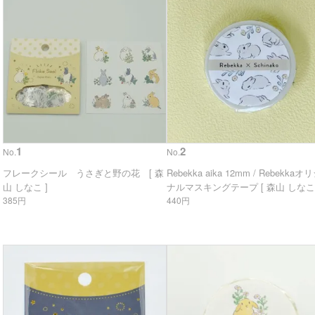
1
2
No.
No.
フレークシール うさぎと野の花 [ 森
Rebekka aika 12mm / Rebekkaオ
山 しなこ ]
ナルマスキングテープ [ 森山 しなこ 
385円
440円