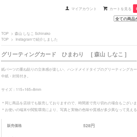
マイアカウント
カートを見る
TOP
>
森山 しなこ Schinako
TOP
>
Instagramで紹介しました
グリーティングカード ひまわり [ 森山 しなこ ]
紙パーツの重ね貼りの立体感が楽しい、ハンドメイドタイプのグリーティングカー
中紙・封筒付き。
サイズ：115×165×8mm
＊同じ商品を店頭でも販売しておりますので、時間差で売り切れの場合もございま
＊お使いの端末や閲覧環境により、写真と実物の色味や質感が多少異なって見える
528円
販売価格