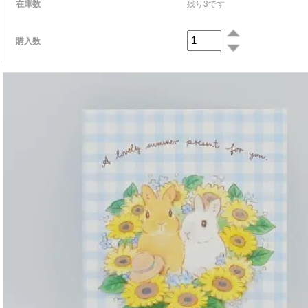
在庫数
残り3です
購入数