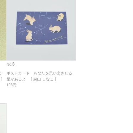
3
No.
リジ
ポストカード あなたを思い出させる
]
星があるよ [ 森山 しなこ ]
198円