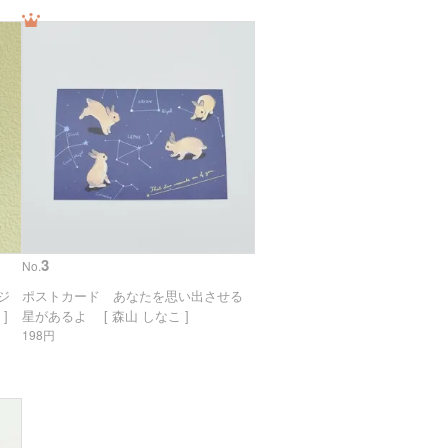
3
No.
リジ
ポストカード あなたを思い出させる
]
星があるよ [ 森山 しなこ ]
198円