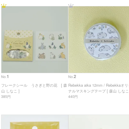
1
2
No.
No.
フレークシール うさぎと野の花 [ 森
Rebekka aika 12mm / Rebekkaオ
山 しなこ ]
ナルマスキングテープ [ 森山 しなこ 
385円
440円