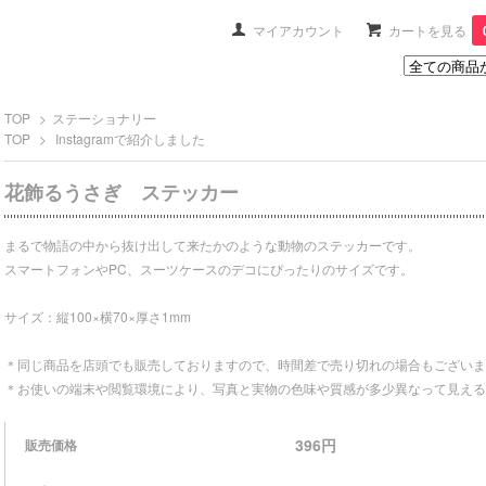
マイアカウント
カートを見る
TOP
>
ステーショナリー
TOP
>
Instagramで紹介しました
花飾るうさぎ ステッカー
まるで物語の中から抜け出して来たかのような動物のステッカーです。
スマートフォンやPC、スーツケースのデコにぴったりのサイズです。
サイズ：縦100×横70×厚さ1mm
＊同じ商品を店頭でも販売しておりますので、時間差で売り切れの場合もございま
＊お使いの端末や閲覧環境により、写真と実物の色味や質感が多少異なって見える
396円
販売価格