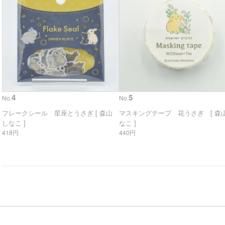
4
5
No.
No.
フレークシール 星座とうさぎ [ 森山
マスキングテープ 花うさぎ [ 森山
しなこ ]
なこ ]
418円
440円