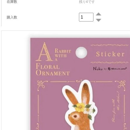
在庫数
残り4です
購入数