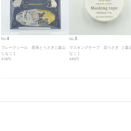
4
5
No.
No.
フレークシール 星座とうさぎ [ 森山
マスキングテープ 花うさぎ [ 森山
しなこ ]
なこ ]
418円
440円
。