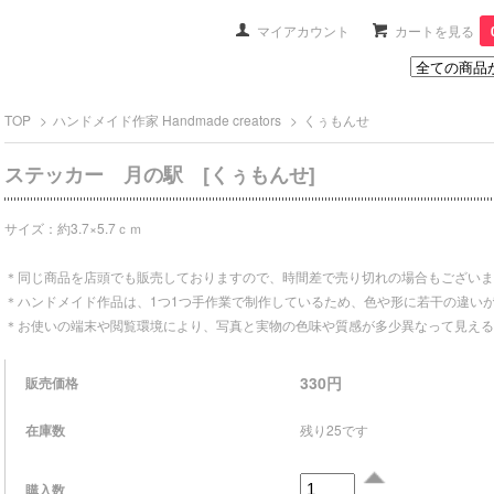
マイアカウント
カートを見る
TOP
>
ハンドメイド作家 Handmade creators
>
くぅもんせ
ステッカー 月の駅 [くぅもんせ]
サイズ：約3.7×5.7ｃｍ
＊同じ商品を店頭でも販売しておりますので、時間差で売り切れの場合もございま
＊ハンドメイド作品は、1つ1つ手作業で制作しているため、色や形に若干の違い
＊お使いの端末や閲覧環境により、写真と実物の色味や質感が多少異なって見える
330円
販売価格
在庫数
残り25です
購入数