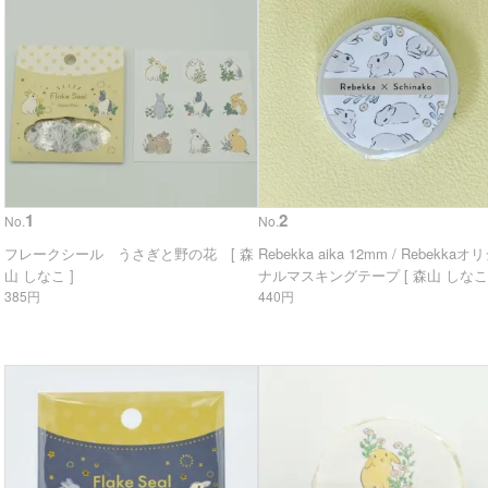
1
2
No.
No.
フレークシール うさぎと野の花 [ 森
Rebekka aika 12mm / Rebekkaオ
山 しなこ ]
ナルマスキングテープ [ 森山 しなこ 
385円
440円