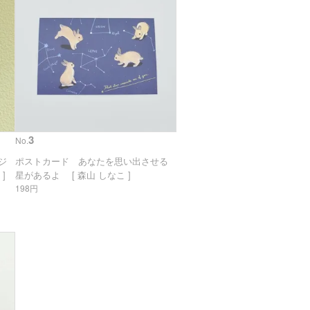
3
No.
リジ
ポストカード あなたを思い出させる
]
星があるよ [ 森山 しなこ ]
198円