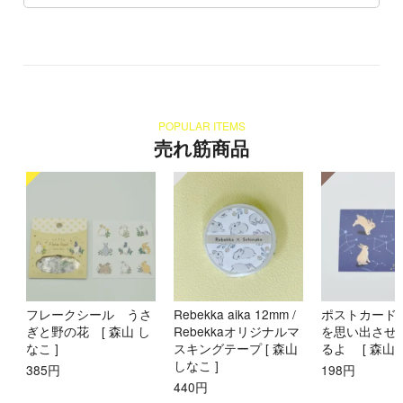
POPULAR ITEMS
売れ筋商品
フレークシール うさ
Rebekka aika 12mm /
ポストカード
ぎと野の花 [ 森山 し
Rebekkaオリジナルマ
を思い出させ
なこ ]
スキングテープ [ 森山
るよ [ 森山 
しなこ ]
385円
198円
440円