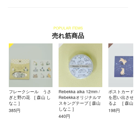
POPULAR ITEMS
売れ筋商品
フレークシール うさ
Rebekka aika 12mm /
ポストカード
ぎと野の花 [ 森山 し
Rebekkaオリジナルマ
を思い出させ
なこ ]
スキングテープ [ 森山
るよ [ 森山 
しなこ ]
385円
198円
440円