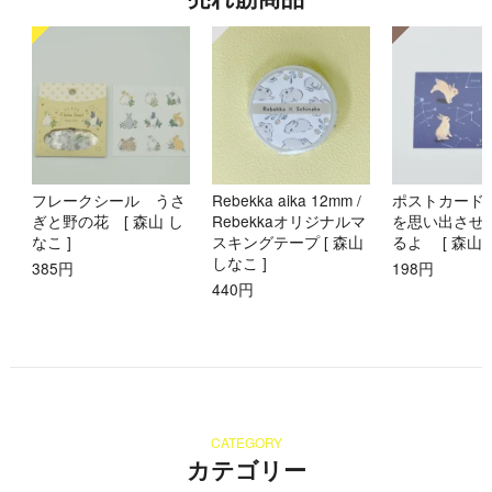
フレークシール うさ
Rebekka aika 12mm /
ポストカード
ぎと野の花 [ 森山 し
Rebekkaオリジナルマ
を思い出させ
なこ ]
スキングテープ [ 森山
るよ [ 森山 
しなこ ]
385円
198円
440円
CATEGORY
カテゴリー