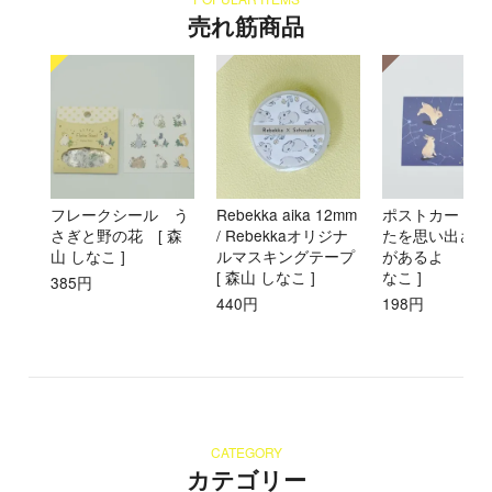
売れ筋商品
フレークシール う
Rebekka aika 12mm
ポストカード 
さぎと野の花 [ 森
/ Rebekkaオリジナ
たを思い出させ
山 しなこ ]
ルマスキングテープ
があるよ [ 森
[ 森山 しなこ ]
なこ ]
385円
440円
198円
CATEGORY
カテゴリー