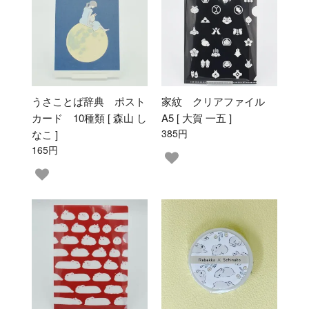
うさことば辞典 ポスト
家紋 クリアファイル
カード 10種類 [ 森山 し
A5 [ 大賀 一五 ]
385円
なこ ]
165円