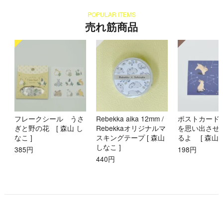
POPULAR ITEMS
売れ筋商品
フレークシール うさ
Rebekka aika 12mm /
ポストカード
ぎと野の花 [ 森山 し
Rebekkaオリジナルマ
を思い出させ
なこ ]
スキングテープ [ 森山
るよ [ 森山 
しなこ ]
385円
198円
440円