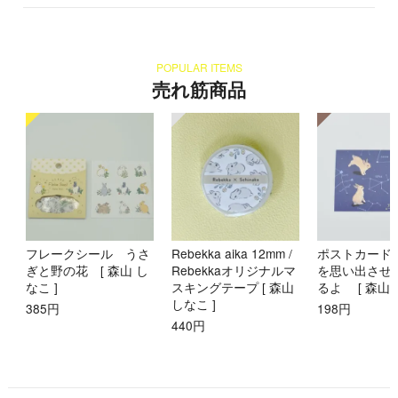
POPULAR ITEMS
売れ筋商品
フレークシール うさ
Rebekka aika 12mm /
ポストカード
ぎと野の花 [ 森山 し
Rebekkaオリジナルマ
を思い出させ
なこ ]
スキングテープ [ 森山
るよ [ 森山 
しなこ ]
385円
198円
440円